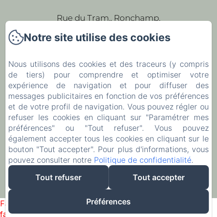
Rue du Tram,, Ronchamp,
Notre site utilise des cookies
Téléphone: +33 6 47 17 70 83 / +33 3 84 63
93 43
Nous utilisons des cookies et des traceurs (y compris
leparc-egeorges@wanadoo.fr
de tiers) pour comprendre et optimiser votre
expérience de navigation et pour diffuser des
messages publicitaires en fonction de vos préférences
Accueil
et de votre profil de navigation. Vous pouvez régler ou
refuser les cookies en cliquant sur "Paramétrer mes
Les chambres
préférences" ou "Tout refuser". Vous pouvez
Contact
également accepter tous les cookies en cliquant sur le
bouton "Tout accepter". Pour plus d'informations, vous
EN
FR
pouvez consulter notre
Politique de confidentialité
.
Tout refuser
Tout accepter
Préférences
Failed to load BookingEngine/index: Loading chunk 93
failed. (missing: