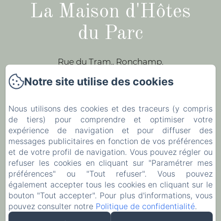
La Maison d'Hôtes
du Parc
Rue du Tram,, Ronchamp,
Notre site utilise des cookies
Téléphone: +33 6 47 17 70 83 / +33 3 84 63
93 43
Nous utilisons des cookies et des traceurs (y compris
leparc-egeorges@wanadoo.fr
de tiers) pour comprendre et optimiser votre
expérience de navigation et pour diffuser des
messages publicitaires en fonction de vos préférences
Accueil
et de votre profil de navigation. Vous pouvez régler ou
refuser les cookies en cliquant sur "Paramétrer mes
Les chambres
préférences" ou "Tout refuser". Vous pouvez
Contact
également accepter tous les cookies en cliquant sur le
bouton "Tout accepter". Pour plus d'informations, vous
EN
FR
pouvez consulter notre
Politique de confidentialité
.