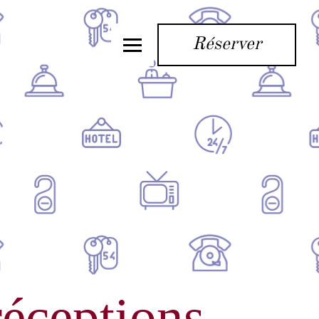
Réserver
s
éceptions..