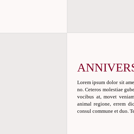
ANNIVER
Lorem ipsum dolor sit amet
no. Ceteros molestiae guber
vocibus at, movet veniam
animal regione, errem di
consul commune et duo. Te 