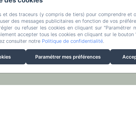
se des cookies
Rue du Tram,, Ronchamp,
s et des traceurs (y compris de tiers) pour comprendre et 
Téléphone: +33 6 47 17 70 83 / +33 3 84 63 93 43
fuser des messages publicitaires en fonction de vos préfére
régler ou refuser les cookies en cliquant sur "Paramétrer 
leparc-egeorges@wanadoo.fr
lement accepter tous les cookies en cliquant sur le bouton 
ez consulter notre
Politique de confidentialité
.
Accueil
Les chambres
Contact
EN
FR
okies
Paramétrer mes préférences
Accep
Créé par Amenitiz