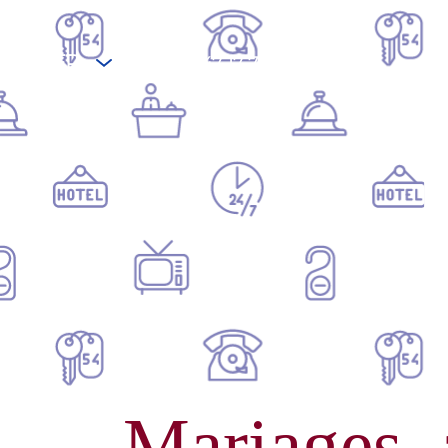
FR
+33 6 47 17 70 83
Mariages, 